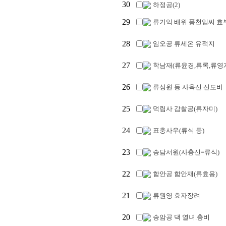
30
하정공(2)
29
류기익 배위 풍천임씨 효
28
임오공 류세온 유적지
27
학남재(류윤경,류록,류영계
26
류성원 등 사육신 신도비
25
덕림사 감찰공(류자미)
24
표충사우(류식 등)
23
송담서원(사충신=류식)
22
함안공 함안재(류효용)
21
류원영 효자장려
20
송암공 댁 열녀.충비