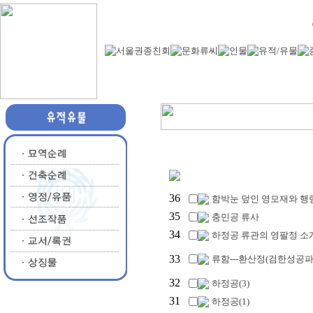
36
함박눈 덮인 영모재와 행
35
충민공 류사
34
하정공 류관의 영팔정 소
33
류함---환산정(검한성공파
32
하정공(3)
31
하정공(1)