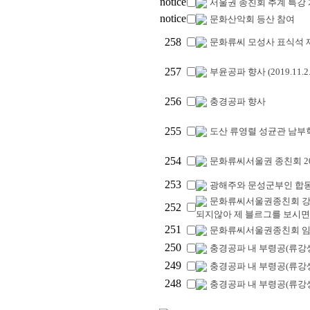
notice
서울권 종친회 추계 특강
notice
문화산악회 등산 참여
258
문화류씨 모성사 표식석 
257
부윤공파 향사 (2019.11.2
256
충경공파 향사
255
도산 류영렬 성균관 남부
254
문화류씨서울권 종친회 2019
253
광해주와 문성군부인 합
문화류씨서울권종친회 강화
252
되지않아 제 블르그를 보시면 
251
문화류씨서울권종친회 임원개선
250
충경공파 내 부령공(류강생
249
충경공파 내 부령공(류강생
248
충경공파 내 부령공(류강생